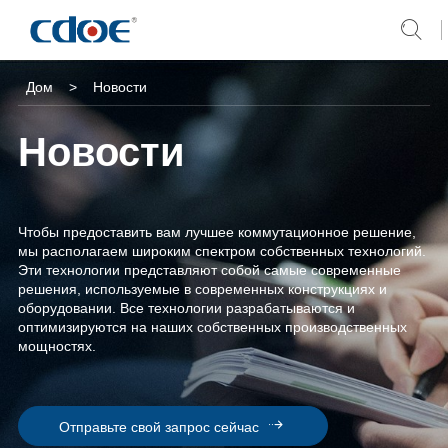
Skip
to
Дом
Дом
>
Новости
content
Продукты
Новости
Решения
Чтобы предоставить вам лучшее коммутационное решение,
Компания
мы располагаем широким спектром собственных технологий.
Эти технологии представляют собой самые современные
Новости
решения, используемые в современных конструкциях и
оборудовании. Все технологии разрабатываются и
оптимизируются на наших собственных производственных
Обслуживание и Поддержка
мощностях.
Связаться с нами
Отправьте свой запрос сейчас