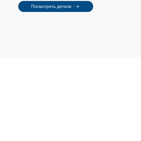
тщательно разработанных для удовлетворения
Посмотреть детали
разнообразных потребностей промышленного
применения.