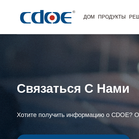
ДОМ
ПРОДУКТЫ
РЕ
Дом
Связаться с нами
>
Дом
Skip
to
Продукты
content
Решения
Компания
Связаться С Нами
Новости
Обслуживание и Поддержка
Хотите получить информацию о CDOE? От
Связаться с нами