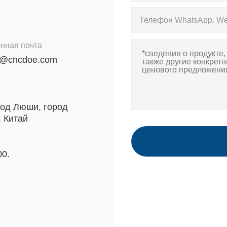
нная почта
e@cncdoe.com
род Люши, город
 Китай
00.