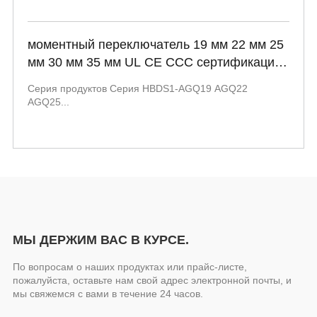
моментный переключатель 19 мм 22 мм 25
мм 30 мм 35 мм UL CE CCC сертификация
spdt dpdt IP67 кнопка для отеля
Серия продуктов Серия HBDS1-AGQ19 AGQ22
управления роботом HBDS1-AGQ19
AGQ25...
AGQ22 AGQ25 серии
МЫ ДЕРЖИМ ВАС В КУРСЕ.
По вопросам о наших продуктах или прайс-листе,
пожалуйста, оставьте нам свой адрес электронной почты, и
мы свяжемся с вами в течение 24 часов.