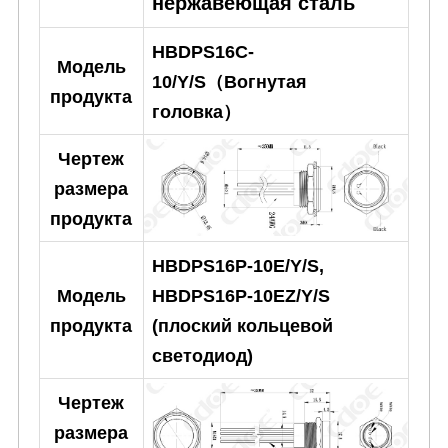
нержавеющая сталь
HBDPS16C-
Модель
10/Y/S（Вогнутая
продукта
головка）
Чертеж
размера
продукта
HBDPS16P-10E/Y/S,
HBDPS16P-10EZ/Y/S
Модель
(плоский кольцевой
продукта
светодиод)
Чертеж
размера