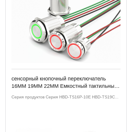
сенсорный кнопочный переключатель
16MM 19MM 22MM Емкостный тактильный
переключатель с подсветкой 3A
Серия продуктов Серия HBD-TS16P-10E HBD-TS19C...
металлический моментный переключатель
HBD-TS16P TS19C TS22C-10E Серия