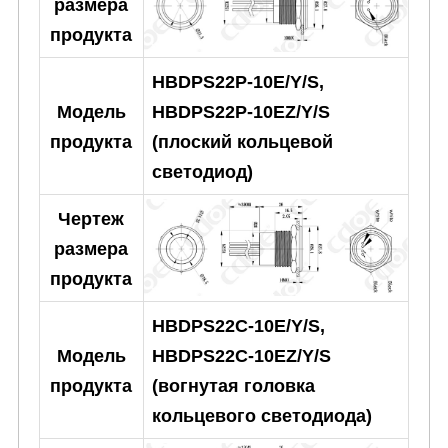
размера
продукта
HBDPS22P-10E/Y/S,
HBDPS22P-10EZ/Y/S
Модель
(плоский кольцевой
продукта
светодиод)
Чертеж
размера
продукта
HBDPS22C-10E/Y/S,
HBDPS22C-10EZ/Y/S
Модель
(вогнутая головка
продукта
кольцевого светодиода)