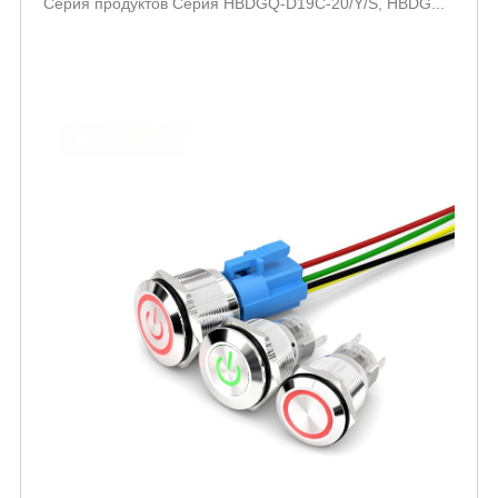
Серия продуктов Серия HBDGQ-D19C-20/Y/S, HBDG...
открытый ss переключатель HBDGQ-D19C
D22C D25C D30C серия