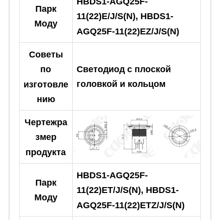
HBDS1-AGQ25F-
Парк
11(22)E/J/S(N), HBDS1-
Моду
AGQ25F-11(22)EZ/J/S(N)
Советы
Светодиод с плоской
по
головкой и кольцом
изготовле
нию
Чертежра
змер
продукта
HBDS1-AGQ25F-
Парк
11(22)ET/J/S(N), HBDS1-
Моду
AGQ25F-11(22)ETZ/J/S(N)