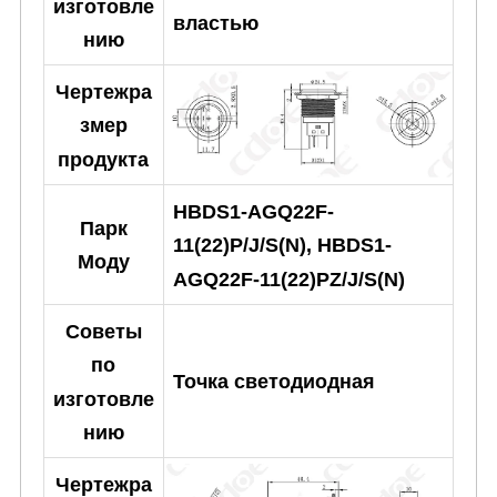
изготовле
властью
нию
Чертежра
змер
продукта
HBDS1-AGQ22F-
Парк
11(22)P/J/S(N), HBDS1-
Моду
AGQ22F-11(22)PZ/J/S(N)
Советы
по
Точка светодиодная
изготовле
нию
Чертежра