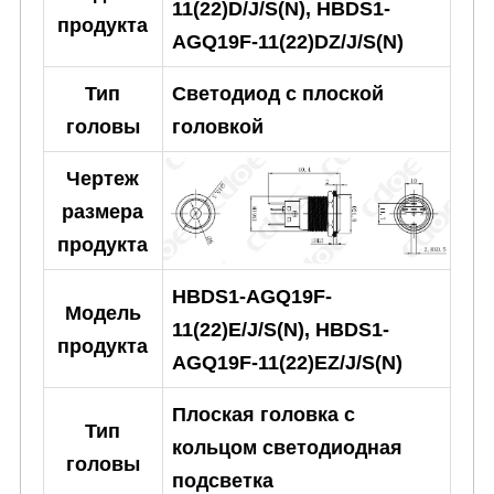
11(22)D/J/S(N), HBDS1-
продукта
AGQ19F-11(22)DZ/J/S(N)
Тип
Светодиод с плоской
головы
головкой
Чертеж
размера
продукта
HBDS1-AGQ19F-
Модель
11(22)E/J/S(N), HBDS1-
продукта
AGQ19F-11(22)EZ/J/S(N)
Плоская головка с
Тип
кольцом светодиодная
головы
подсветка