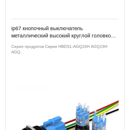
ip67 кнопочный выключатель
металлический высокий круглой головкой
SPST DPDT символ питания подсвеченный
Серия продуктов Серия HBDS1-AGQ16H AGQ19H
220V 5A HBDS1-AGQ16H AGQ19H AGQ22H
AGQ...
Серия