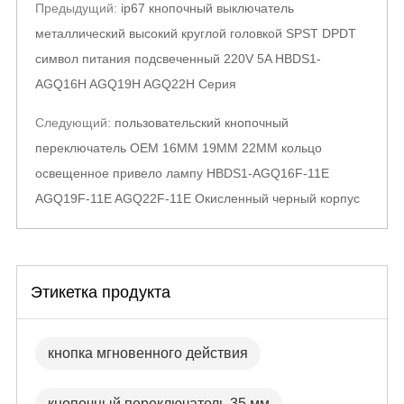
Post
Предыдущий:
ip67 кнопочный выключатель
navigation
металлический высокий круглой головкой SPST DPDT
символ питания подсвеченный 220V 5A HBDS1-
AGQ16H AGQ19H AGQ22H Серия
Следующий:
пользовательский кнопочный
переключатель OEM 16MM 19MM 22MM кольцо
освещенное привело лампу HBDS1-AGQ16F-11E
AGQ19F-11E AGQ22F-11E Окисленный черный корпус
Этикетка продукта
кнопка мгновенного действия
кнопочный переключатель 35 мм