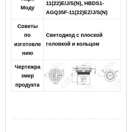
11(22)E/J/S(N), HBDS1-
Моду
AGQ35F-11(22)EZ/J/S(N)
Советы
Светодиод с плоской
по
головкой и кольцом
изготовле
нию
Чертежра
змер
продукта