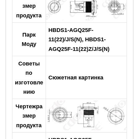
змер
продукта
HBDS1-AGQ25F-
Парк
11(22)/J/S(N), HBDS1-
Моду
AGQ25F-11(22)Z/J/S(N)
Советы
по
Сюжетная картинка
изготовле
нию
Чертежра
змер
продукта