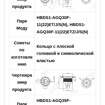
продукта
HBDS1-AGQ30F-
Парк
11(22)ET/J/S(N), HBDS1-
Моду
AGQ30F-11(22)ETZ/J/S(N)
Советы
Кольцо с плоской
по
головкой и символической
изготовле
властью
нию
Чертежра
змер
продукта
HBDS1-AGQ35F-
Парк