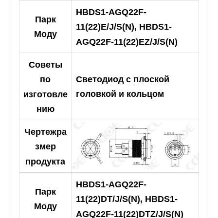
HBDS1-AGQ22F-
Парк
11(22)E/J/S(N), HBDS1-
Моду
AGQ22F-11(22)EZ/J/S(N)
Советы
Светодиод с плоской
по
головкой и кольцом
изготовле
нию
Чертежра
змер
продукта
HBDS1-AGQ22F-
Парк
11(22)DT/J/S(N), HBDS1-
Моду
AGQ22F-11(22)DTZ/J/S(N)