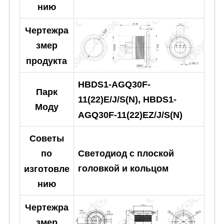
нию
Чертежра
змер
продукта
HBDS1-AGQ30F-
Парк
11(22)E/J/S(N), HBDS1-
Моду
AGQ30F-11(22)EZ/J/S(N)
Советы
Светодиод с плоской
по
головкой и кольцом
изготовле
нию
Чертежра
змер