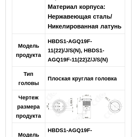
Материал корпуса:
Нержавеющая сталь/
Никелированная латунь
HBDS1-AGQ19F-
Модель
11(22)/J/S(N), HBDS1-
продукта
AGQ19F-11(22)Z/J/S(N)
Тип
Плоская круглая головка
головы
Чертеж
размера
продукта
HBDS1-AGQ19F-
Модель