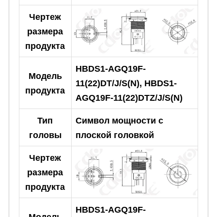
Чертеж
размера
продукта
HBDS1-AGQ19F-
Модель
11(22)DT/J/S(N), HBDS1-
продукта
AGQ19F-11(22)DTZ/J/S(N)
Тип
Символ мощности с
головы
плоской головкой
Чертеж
размера
продукта
HBDS1-AGQ19F-
Модель