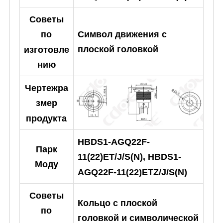
Советы
Символ движения с
по
плоской головкой
изготовле
нию
Чертежра
змер
продукта
HBDS1-AGQ22F-
Парк
11(22)ET/J/S(N), HBDS1-
Моду
AGQ22F-11(22)ETZ/J/S(N)
Советы
Кольцо с плоской
по
головкой и символической