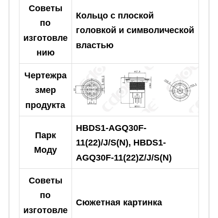
Советы
Кольцо с плоской
по
головкой и символической
изготовле
властью
нию
Чертежра
змер
продукта
HBDS1-AGQ30F-
Парк
11(22)/J/S(N), HBDS1-
Моду
AGQ30F-11(22)Z/J/S(N)
Советы
по
Сюжетная картинка
изготовле