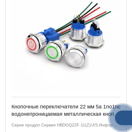
Кнопочные переключатели 22 мм 5a 1no1nc
водонепроницаемая металлическая кнопка
управления с подсветкой Серия
Серия продукт Сервия HBDGQ22F-11(Z)/J/S Инфор...
HBDGQ22F – 11(Z)/J/S.