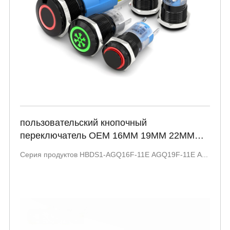
пользовательский кнопочный
переключатель OEM 16MM 19MM 22MM
кольцо освещенное привело лампу HBDS1-
Серия продуктов HBDS1-AGQ16F-11E AGQ19F-11E A...
AGQ16F-11E AGQ19F-11E AGQ22F-11E
Окисленный черный корпус