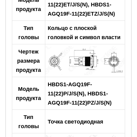
11(22)ET/J/S(N), HBDS1-
продукта
AGQ19F-11(22)ETZ/J/S(N)
Тип
Кольцо с плоской
головы
головкой и символ власти
Чертеж
размера
продукта
HBDS1-AGQ19F-
Модель
11(22)P/J/S(N), HBDS1-
продукта
AGQ19F-11(22)PZ/J/S(N)
Тип
Точка светодиодная
головы