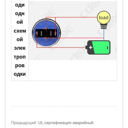
оди
одн
ой
схем
ой
элек
троп
ров
одки
Post
Предыдущий:
UL сертификация аварийный