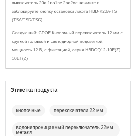
navigation
выключатель 20a 1no1nc 2no2nc нажмите и
заблокируйте кнопку остановки лифта HBD-K20A-TS
(TSA/TSD/TSC)
Следующий:
CDOE Кнопочный переключатель 12 мм с
круглой головкой и светодиодной подсветкой,
мощность 12 В, с фиксацией, серия HBDGQ12-10E(Z)
10ET(Z)
Этикетка продукта
кнопочные
переключатели 22 мм
водонепроницаемый переключатель 22мм
металл