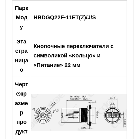
Парк
HBDGQ22F-11ET(Z)/J/S
Мод
у
Эта
Кнопочные переключатели с
стра
символикой «Кольцо» и
ница
«Питание» 22 мм
о
Черт
ежр
азме
р
про
дукт