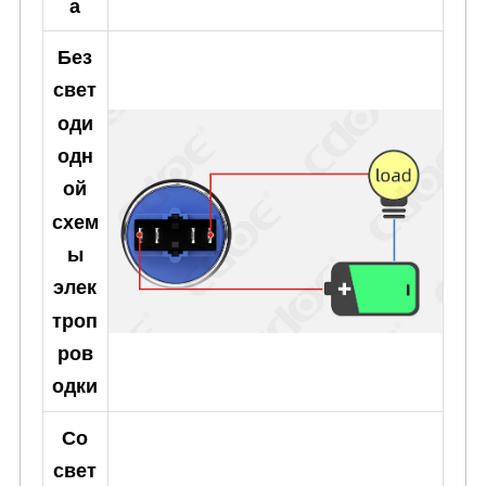
а
Без
свет
оди
одн
ой
схем
ы
элек
троп
ров
одки
Со
свет