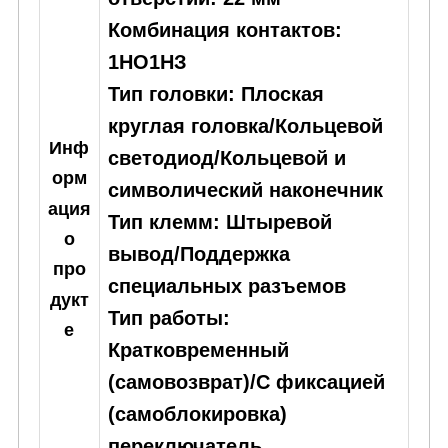
Комбинация контактов:
1НО1НЗ
Тип головки: Плоская
круглая головка/Кольцевой
Инф
светодиод/Кольцевой и
орм
символический наконечник
ация
Тип клемм: Штыревой
о
вывод/Поддержка
про
специальных разъемов
дукт
Тип работы:
е
Кратковременный
(самовозврат)/С фиксацией
(самоблокировка)
переключатель