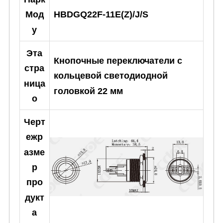
HBDGQ22F-11E(Z)/J/S
Мод
у
Эта
Кнопочные переключатели с
стра
кольцевой светодиодной
ница
головкой 22 мм
о
Черт
ежр
азме
р
про
дукт
а