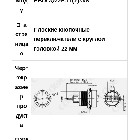
HBDGQ22F-11(Z)/J/S
Мод
у
Эта
Плоские кнопочные
стра
переключатели с круглой
ница
головкой 22 мм
о
Черт
ежр
азме
р
про
дукт
а
Парк