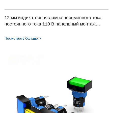
12 мм индикаторная лампа переменного тока
постоянного тока 110 В панельный монтаж
синяя светодиодная сигнальная лампа
пластиковый корпус с красной подсветкой
Посмотреть больше >
HBD16-12A