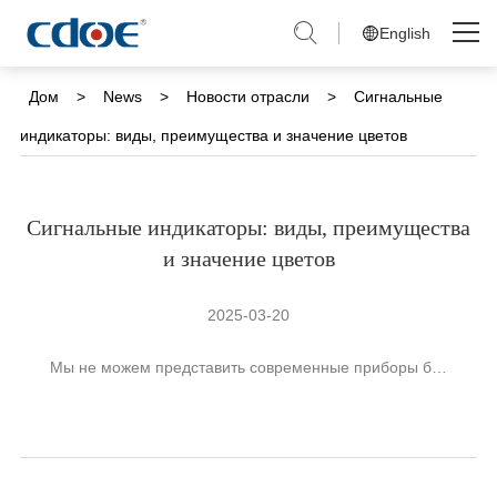
English
Skip
to
Дом
Дом
>
News
>
Новости отрасли
>
Сигнальные
content
индикаторы: виды, преимущества и значение цветов
Продукты
Решения
Сигнальные индикаторы: виды, преимущества
и значение цветов
Компания
2025-03-20
Новости
Мы не можем представить современные приборы б…
Обслуживание и Поддержка
Связаться с нами