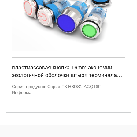
пластмассовая кнопка 16mm экономии
экологичной оболочки штыря терминала
точки вела освещенную медицинскую
Серия продуктов Серия ПК HBDS1-AGQ16F
кнопку HBDS1-AGQ16F PC серии
Информа...