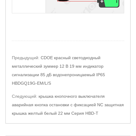
Post
Предыдущий:
CDOE красный светодиодный
navigation
металлический зуммер 12 В 19 мм индикатор
сигнализации 85 дБ водонепроницаемый IP65
HBDGQ19G-EM/L/S
Следующий:
крышка кнопочного выключателя
аварийная кнопка остановки с фиксацией NC защитная
крышка желтый белый 22 мм Серия HBD-T