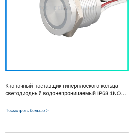
Кнопочный поставщик гиперплоского кольца
светодиодный водонепроницаемый IP68 1NO
переключатель Пьезоэлектрический
переключатель 19мм HBDPS19F-10E/Y/S
Посмотреть больше >