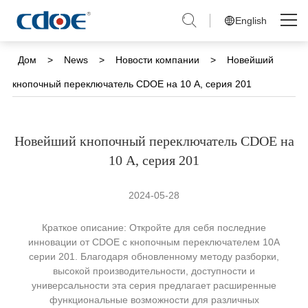
English
Skip
to
Дом
Дом
>
News
>
Новости компании
>
Новейший
content
кнопочный переключатель CDOE на 10 А, серия 201
Продукты
Решения
Новейший кнопочный переключатель CDOE на
10 А, серия 201
Компания
2024-05-28
Новости
Краткое описание: Откройте для себя последние
Обслуживание и Поддержка
инновации от CDOE с кнопочным переключателем 10А
серии 201. Благодаря обновленному методу разборки,
Связаться с нами
высокой производительности, доступности и
универсальности эта серия предлагает расширенные
функциональные возможности для различных