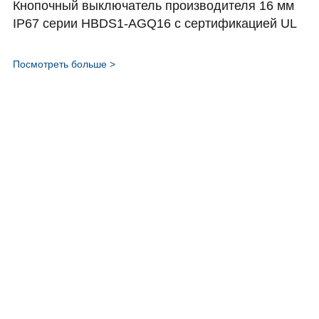
Кнопочный выключатель производителя 16 мм
<" title="Кнопочный выключатель производителя 16 мм IP67
серии HBDS1-AGQ16 с сертификацией UL" class="_full"
IP67 серии HBDS1-AGQ16 с сертификацией UL
ondragstart="return false">
Посмотреть больше >