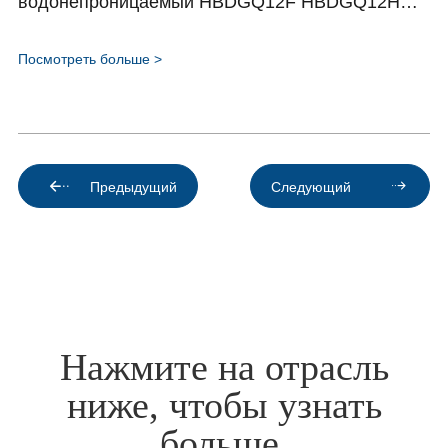
водонепроницаемый HBDGQ12F HBDGQ12H
class="_full" ondragstart="return false">
Серия
Посмотреть больше >
Post
navigation
Предыдущий
Следующий
Нажмите на отрасль
ниже, чтобы узнать
больше.