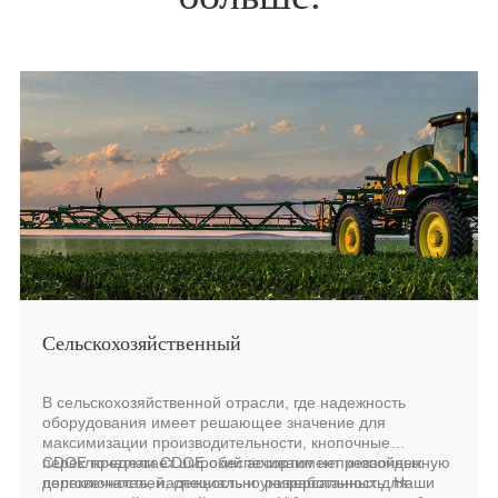
Сельскохозяйственный
В сельскохозяйственной отрасли, где надежность
оборудования имеет решающее значение для
максимизации производительности, кнопочные
переключатели CDOE обеспечивают непревзойденную
CDOE предлагает широкий ассортимент кнопочных
долговечность, надежность и универсальность. Наши
переключателей, специально разработанных для