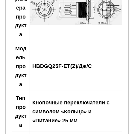
ера
про
дукт
а
Мод
ель
HBDGQ25F-ET(Z)/Дж/С
про
дукт
а
Тип
Кнопочные переключатели с
про
символом «Кольцо» и
дукт
«Питание» 25 мм
а