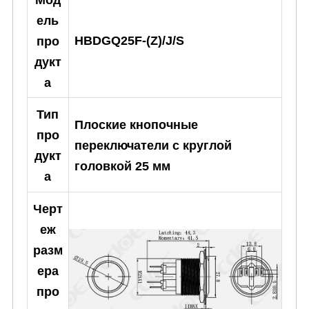
ель
HBDGQ25F-(Z)/J/S
про
дукт
а
Тип
Плоские кнопочные
про
переключатели с круглой
дукт
головкой 25 мм
а
Черт
еж
разм
ера
про