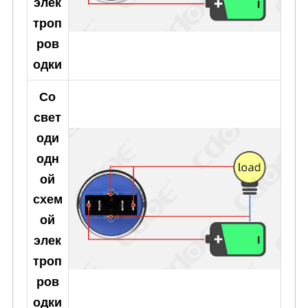
элек
троп
ров
одки
Со
свет
оди
одн
ой
схем
ой
элек
троп
ров
одки