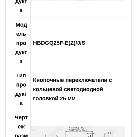
дукт
а
Мод
ель
HBDGQ25F-E(Z)/J/S
про
дукт
а
Тип
Кнопочные переключатели с
про
кольцевой светодиодной
дукт
головкой 25 мм
а
Черт
еж
разм