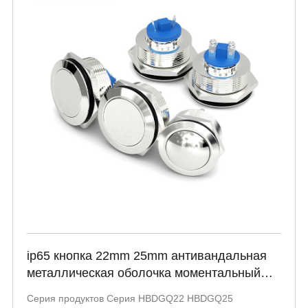
ip65 кнопка 22mm 25mm антивандальная
металлическая оболочка моментальный
винт клеммной панели управления
Серия продуктов Серия HBDGQ22 HBDGQ25
нажмите кнопку переключателя HBDGQ22