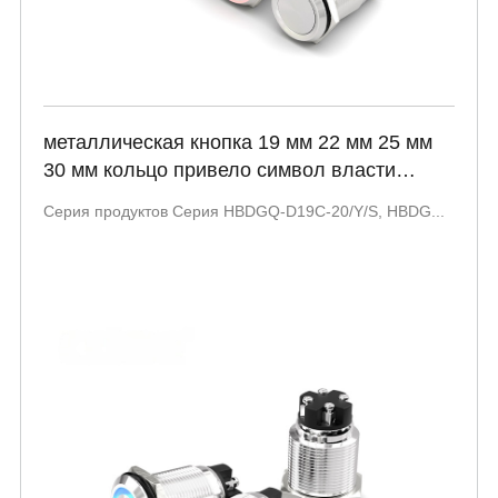
металлическая кнопка 19 мм 22 мм 25 мм
30 мм кольцо привело символ власти
голова освещенная два нормально
Серия продуктов Серия HBDGQ-D19C-20/Y/S, HBDG...
открытый ss переключатель HBDGQ-D19C
D22C D25C D30C серия