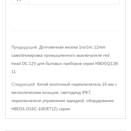
Post
Предыдущий:
Долговечная кнопка 1no1nc 12mm
navigation
самоблокировка промышленного выключателя red
head DC 12V для бытовых приборов серии HBDGQ12B-
11
Следующий:
Китай кнопочный переключатель 16 мм с
металлическим кольцом, светодиод IP67,
переключатели управления зарядкой, оборудование
HBDS1-D16C-10E/ET(Z) серии