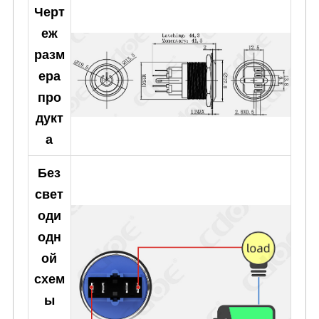
Черт
еж
разм
ера
про
дукт
а
Без
свет
оди
одн
ой
схем
ы