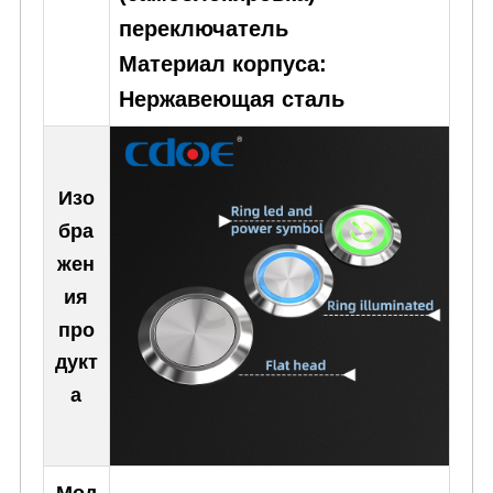
переключатель
Материал корпуса:
Нержавеющая сталь
Изо
бра
жен
ия
про
дукт
а
Мод