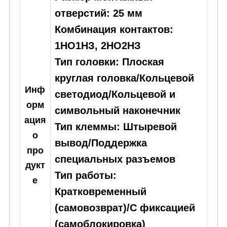
отверстий: 25 мм
Комбинация контактов:
1НО1НЗ, 2НО2НЗ
Тип головки: Плоская
круглая головка/Кольцевой
Инф
светодиод/Кольцевой и
орм
символьный наконечник
ация
Тип клеммы: Штыревой
о
вывод/Поддержка
про
специальных разъемов
дукт
Тип работы:
е
Кратковременный
(самовозврат)/С фиксацией
(самоблокировка)