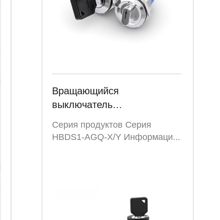
Вращающийся
выключатель
металлическая защелка
Серия продуктов Серия
выключена 2 3 положения
HBDS1-AGQ-X/Y Информаци...
нержавеющая сталь 1no1nc
ключ управления 19mm
22mm HBDS1-AGQ-X/Y
серии