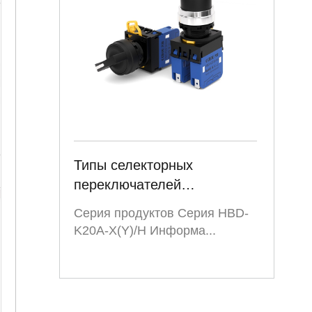
Типы селекторных
переключателей
Сверхпрочные 2-3-
Серия продуктов Серия HBD-
позиционные поворотные
K20A-X(Y)/H Информа...
переключатели с
клавишным управлением
22 мм для медицинского
оборудования Серия HBD-