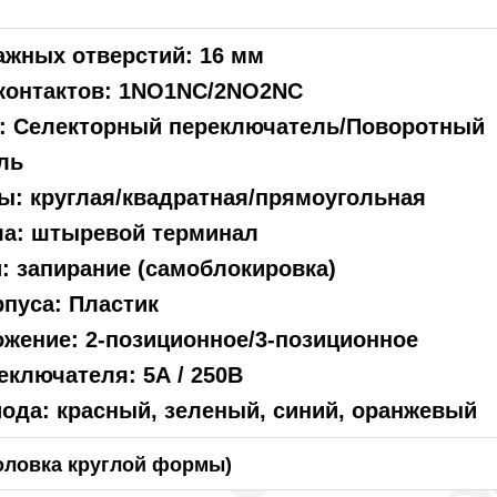
ажных отверстий: 16 мм
контактов: 1NO1NC/2NO2NC
а: Селекторный переключатель/Поворотный
ль
ы: круглая/квадратная/прямоугольная
ла: штыревой терминал
: запирание (самоблокировка)
пуса: Пластик
жение: 2-позиционное/3-позиционное
ключателя: 5А / 250В
ода: красный, зеленый, синий, оранжевый
оловка круглой формы)