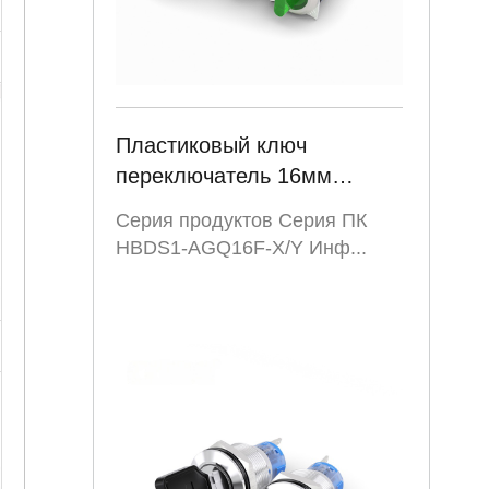
Пластиковый ключ
переключатель 16мм
переключатель
Серия продуктов Серия ПК
переключатель 2
HBDS1-AGQ16F-X/Y Инф...
положение нет NC
поворотной остановки
управления с led AGQ16F-
X/Y PC серии