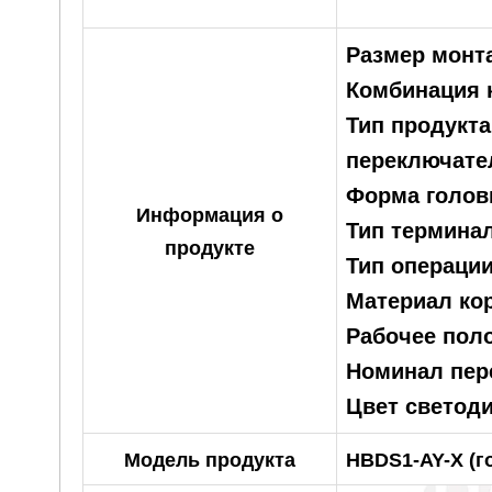
Размер монт
Комбинация 
Тип продукт
переключате
Форма голов
Информация о
Тип термина
продукте
Тип операции
Материал кор
Рабочее поло
Номинал пере
Цвет светоди
Модель продукта
HBDS1-AY-X (г