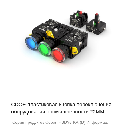
CDOE пластиковая кнопка переключения
оборудования промышленности 22MM
красный зеленый синий со светодиодом
​ Серия продуктов Серия HBDY5-KA-(D) Информац...
600 В 10 А HBDY5-KA-(D) Серия