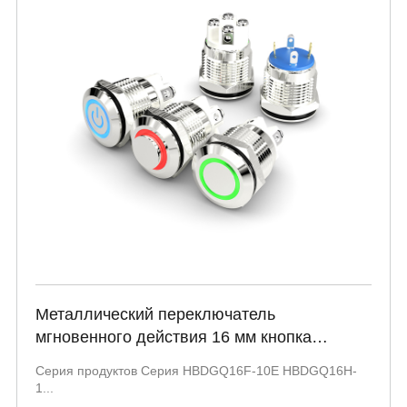
Металлический переключатель
мгновенного действия 16 мм кнопка
управления питанием с кольцевой
Серия продуктов Серия HBDGQ16F-10E HBDGQ16H-
подсветкой Серия HBDGQ16F-10
1...
HBDGQ16H-10