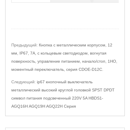
Post
Предыдущий:
Кнопка с металлическим корпусом, 12
navigation
мм, IP67, 7А, с кольцевым светодиодом, вогнутая
поверхность, управление питанием, начало/стоп, 1НО,
моментный переключатель, серия CDOE-D12C.
Следующий:
ip67 кнопочный выключатель
металлический высокий круглой головкой SPST DPDT
символ питания подсвеченный 220V 5A HBDS1-
AGQ16H AGQ19H AGQ22H Серия