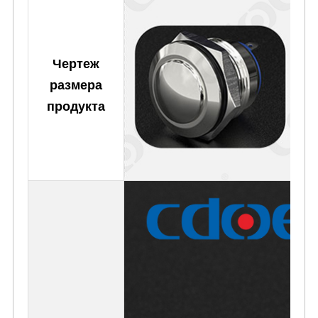
Чертеж
размера
продукта