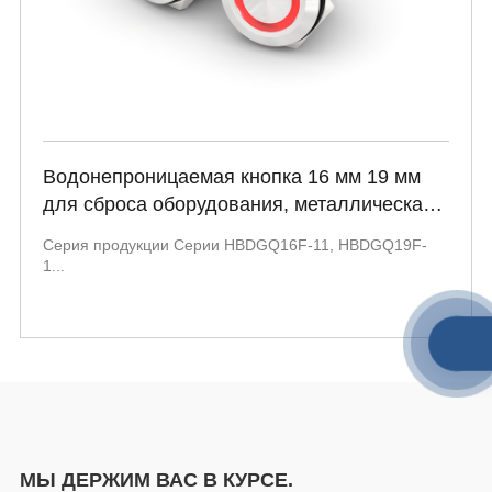
Водонепроницаемая кнопка 16 мм 19 мм
для сброса оборудования, металлическая,
12 В, IP67, для зарядки электромобилей
Серия продукции Серии HBDGQ16F-11, HBDGQ19F-
(EV), серия GQ16F-11 GQ19F-11
1...
МЫ ДЕРЖИМ ВАС В КУРСЕ.