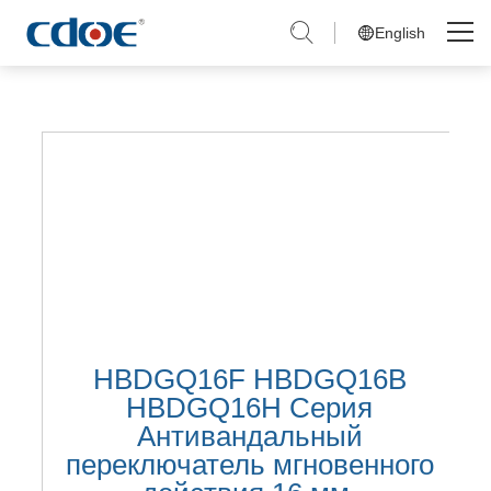
English
Skip
to
Дом
content
Продукты
Решения
Компания
Новости
Обслуживание и Поддержка
HBDGQ16F HBDGQ16B
HBDGQ16H Серия
Связаться с нами
Антивандальный
переключатель мгновенного