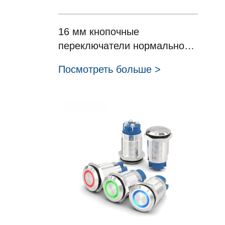
16 мм кнопочные
переключатели нормально
разомкнутые с мгновенной
Посмотреть больше >
фиксацией без управления
кнопка с проводами Серия
HBDS1-D16C-10/Y