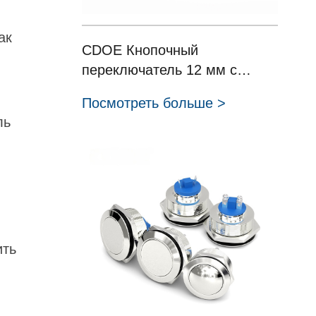
ак
CDOE Кнопочный
переключатель 12 мм с
круглой головкой и
Посмотреть больше >
светодиодной подсветкой,
ль
мощность 12 В, с фиксацией,
серия HBDGQ12-10E(Z)
10ET(Z)
ить