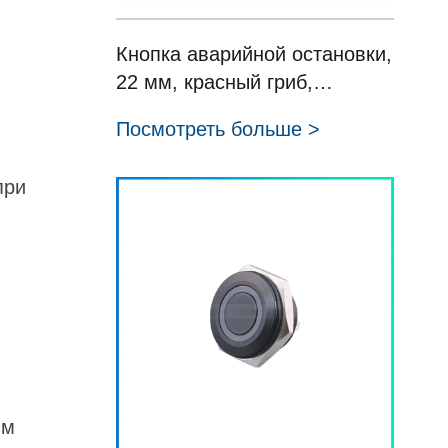
Кнопка аварийной остановки,
22 мм, красный гриб,
выключатели лифта с
Посмотреть больше >
замком, 660 В, HBDS0-KA-
TS/TSA/TSC/TSD/YTS серия
при
ям