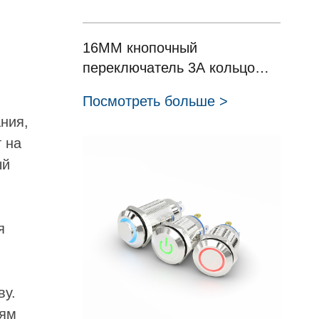
16MM кнопочный
переключатель 3A кольцо
привело освещенный
Посмотреть больше >
винтовой терминал защелка
ния,
операции оборудование
т на
замок IP67 кнопка
ый
HBDGQ16F-10Z/L Серия
я
ву.
иям