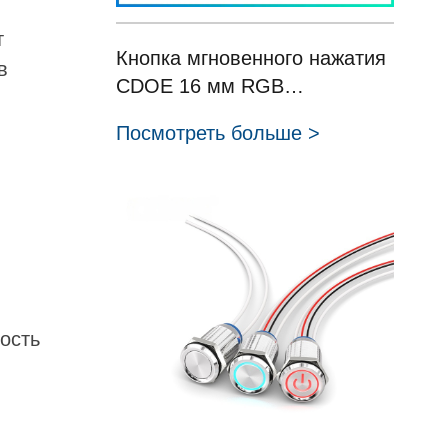
т
Кнопка мгновенного нажатия
в
CDOE 16 мм RGB
трехцветная светодиодная
Посмотреть больше >
нормально открытая кнопка
IP67 для кофейной панели
HBDGQ16SF-10WE/J/T/RGB+
ость