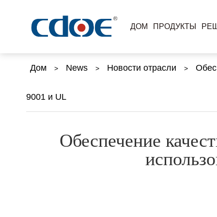
ДОМ
ПРОДУКТЫ
РЕ
Дом
Skip
to
Продукты
Дом
News
Новости отрасли
Обес
>
>
>
content
Решения
9001 и UL
Компания
Обеспечение качест
Новости
использо
Обслуживание и Поддержка
Связаться с нами