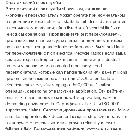
Электрический срок службы
Электрический срок службы shows вам, сколько раз
кнопочный переключатель может operate при номинальном
напряжении и токе before он starts to fail. Вы find этот рейтинг
в техническом описании, often listed как “electrical life” или
“electrical operations.” Производители test переключатели,
циклически включая их с указанным напряжением и током
until они reach конца их reliable performance. Вы should look
for переключатели с high electrical lifecycle ratings если ваша
система requires frequent активация. Например, industrial
панели управления и automated machinery need
переключатели, которые can handle тысячи или даже millions
циклов. Кнопочные переключатели CDOE often feature
electrical сроки службы ranging от 500,000 до 1 million
операций, depending от нагрузки и application. Эти рейтинги
ensure, что ваш переключатель will keep working даже в
demanding environments. Сертификаты like UL и ISO 9001
support эти claims. Сертифицированные производители follow
strict testing protocols и document каждый step. Это means, что
вы получаете переключатели с proven reliability и fewer
failures в field. Вы можете trust рейтинги, которые вы see в