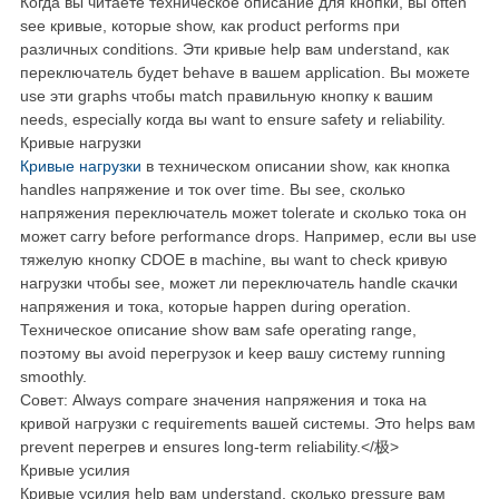
Когда вы читаете техническое описание для кнопки, вы often
see кривые, которые show, как product performs при
различных conditions. Эти кривые help вам understand, как
переключатель будет behave в вашем application. Вы можете
use эти graphs чтобы match правильную кнопку к вашим
needs, especially когда вы want to ensure safety и reliability.
Кривые нагрузки
Кривые нагрузки
в техническом описании show, как кнопка
handles напряжение и ток over time. Вы see, сколько
напряжения переключатель может tolerate и сколько тока он
может carry before performance drops. Например, если вы use
тяжелую кнопку CDOE в machine, вы want to check кривую
нагрузки чтобы see, может ли переключатель handle скачки
напряжения и тока, которые happen during operation.
Техническое описание show вам safe operating range,
поэтому вы avoid перегрузок и keep вашу систему running
smoothly.
Совет: Always compare значения напряжения и тока на
кривой нагрузки с requirements вашей системы. Это helps вам
prevent перегрев и ensures long-term reliability.</极>
Кривые усилия
Кривые усилия help вам understand, сколько pressure вам