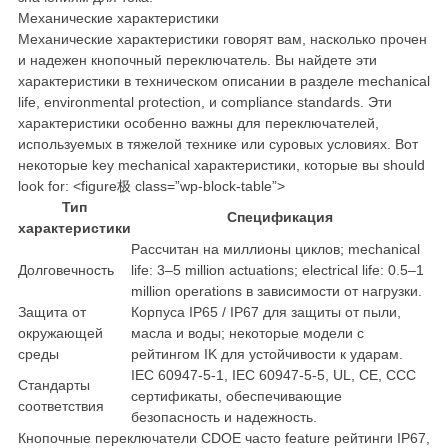
Механические характеристики
Механические характеристики говорят вам, насколько прочен
и надежен кнопочный переключатель. Вы найдете эти
характеристики в техническом описании в разделе mechanical
life, environmental protection, и compliance standards. Эти
характеристики особенно важны для переключателей,
используемых в тяжелой технике или суровых условиях. Вот
некоторые key mechanical характеристики, которые вы should
look for: <figure极 class=”wp-block-table”>
Тип
Спецификация
характеристики
Рассчитан на миллионы циклов; mechanical
Долговечность
life: 3–5 million actuations; electrical life: 0.5–1
million operations в зависимости от нагрузки.
Защита от
Корпуса IP65 / IP67 для защиты от пыли,
окружающей
масла и воды; некоторые модели с
среды
рейтингом IK для устойчивости к ударам.
IEC 60947-5-1, IEC 60947-5-5, UL, CE, CCC
Стандарты
сертификаты, обеспечивающие
соответствия
безопасность и надежность.
Кнопочные переключатели CDOE часто feature рейтинги IP67,