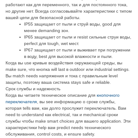
работают как для переменного, так и для постоянного тока,
но другие нет. Всегда согласовывайте характеристики с типом
вашей цепи для безопасной работы.
IP55 защищает от пыли и струй воды, good для
менее demanding зон.
IP65 защищает от пыли и resist сильные струи воды,
perfect для tough, wet мест.
IP67 защищает от пыли и выживает при погружении
в воду, best для высокой влажности и пыли.
Когда вы use кривые воздействия окружающей среды, вы
make sure, что кнопка will last в outdoor или industrial settings.
Вы match needs напряжения и тока с правильным level
защиты, поэтому ваша система stays safe и reliable.
Срок службы и надежность
Когда вы читаете техническое описание для
кнопочного
переключателя
, вы see информацию о сроке службы,
которая tells вам, как долго прослужит переключатель. Вам
need to understand как electrical, так и mechanical сроки
службы чтобы make smart choices для вашего application. Эти
характеристики help вам predict needs технического
обслуживания, control costs, и ensure safety.