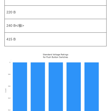
220 В
240 В</极>
415 В