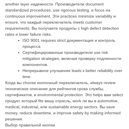
another layer надежности. Производители document
standardized procedures, use rigorous testing, и focus на
continuous improvement. Эти practices minimize variability и
ensure, что каждый переключатель meets customer
requirements. Вы получаете продукты с high defect detection
rates и lower failure risks.
ISO 9001 requires strict документация и контроль
процесса.
Сертифицированные производители use risk
mitigation strategies, включая проверку подлинности
компонентов.
Непрерывное улучшение leads к better reliability over
time.
Когда вы choose кнопочный переключатель, always review
техническое описание для рейтингов срока службы,
сертификатов, и environmental protection. Это helps вам select
продукт, который fits вашу отрасль, work ли вы в automotive,
medical, industrial, или sustainable energy sectors. Вы save
money, reduce downtime, и improve safety by making informed
решения.
Выбор правильной кнопки