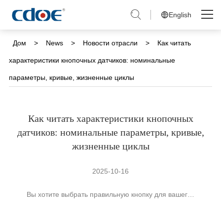
English
Skip
to
Дом
Дом
>
News
>
Новости отрасли
>
Как читать
content
характеристики кнопочных датчиков: номинальные
Продукты
параметры, кривые, жизненные циклы
Решения
Компания
Как читать характеристики кнопочных
датчиков: номинальные параметры, кривые,
Новости
жизненные циклы
Обслуживание и Поддержка
2025-10-16
Связаться с нами
Вы хотите выбрать правильную кнопку для вашег…