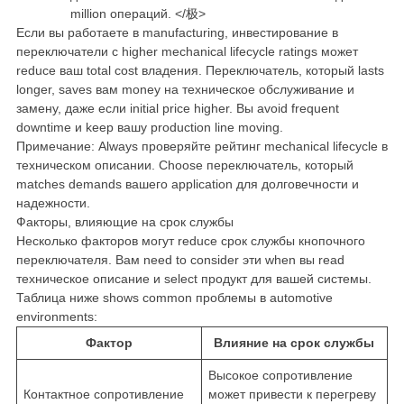
million операций. </极>
Если вы работаете в manufacturing, инвестирование в
переключатели с higher mechanical lifecycle ratings может
reduce ваш total cost владения. Переключатель, который lasts
longer, saves вам money на техническое обслуживание и
замену, даже если initial price higher. Вы avoid frequent
downtime и keep вашу production line moving.
Примечание: Always проверяйте рейтинг mechanical lifecycle в
техническом описании. Choose переключатель, который
matches demands вашего application для долговечности и
надежности.
Факторы, влияющие на срок службы
Несколько факторов могут reduce срок службы кнопочного
переключателя. Вам need to consider эти when вы read
техническое описание и select продукт для вашей системы.
Таблица ниже shows common проблемы в automotive
environments:
Фактор
Влияние на срок службы
Высокое сопротивление
Контактное сопротивление
может привести к перегреву