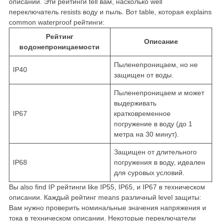
описании. Эти рейтинги tell вам, насколько well
переключатель resists воду и пыль. Вот table, которая explains
common waterproof рейтинги:
Рейтинг
Описание
водонепроницаемости
Пыленепроницаем, но не
IP40
защищен от воды.
Пыленепроницаем и может
выдерживать
IP67
кратковременное
погружение в воду (до 1
метра на 30 минут).
Защищен от длительного
IP68
погружения в воду, идеален
для суровых условий.
Вы also find IP рейтинги like IP55, IP65, и IP67 в техническом
описании. Каждый рейтинг means различный level защиты:
Вам нужно проверить номинальные значения напряжения и
тока в техническом описании. Некоторые переключатели