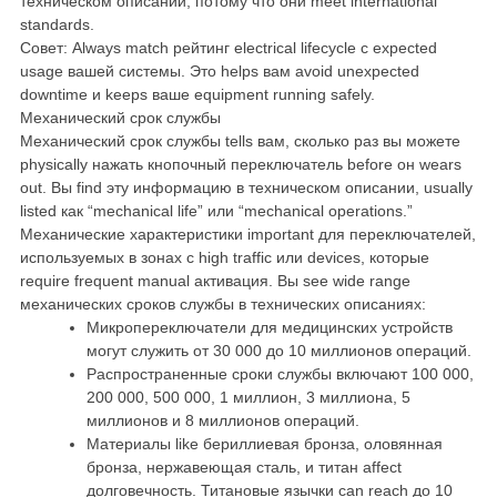
техническом описании, потому что они meet international
standards.
Совет: Always match рейтинг electrical lifecycle с expected
usage вашей системы. Это helps вам avoid unexpected
downtime и keeps ваше equipment running safely.
Механический срок службы
Механический срок службы tells вам, сколько раз вы можете
physically нажать кнопочный переключатель before он wears
out. Вы find эту информацию в техническом описании, usually
listed как “mechanical life” или “mechanical operations.”
Механические характеристики important для переключателей,
используемых в зонах с high traffic или devices, которые
require frequent manual активация. Вы see wide range
механических сроков службы в технических описаниях:
Микропереключатели для медицинских устройств
могут служить от 30 000 до 10 миллионов операций.
Распространенные сроки службы включают 100 000,
200 000, 500 000, 1 миллион, 3 миллиона, 5
миллионов и 8 миллионов операций.
Материалы like бериллиевая бронза, оловянная
бронза, нержавеющая сталь, и титан affect
долговечность. Титановые язычки can reach до 10