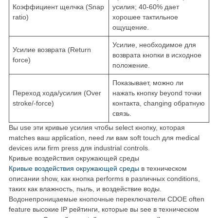
Коэффициент щелчка (Snap
усилия; 40-60% дает
ratio)
хорошее тактильное
ощущение.
Усилие, необходимое для
Усилие возврата (Return
возврата кнопки в исходное
force)
положение.
Показывает, можно ли
Переход хода/усилия (Over
нажать кнопку beyond точки
stroke/-force)
контакта, changing обратную
связь.
Вы use эти кривые усилия чтобы select кнопку, которая
matches ваш application, need ли вам soft touch для medical
devices или firm press для industrial controls.
Кривые воздействия окружающей среды
Кривые воздействия окружающей среды
в техническом
описании show, как кнопка performs в различных conditions,
таких как влажность, пыль, и воздействие воды.
Водонепроницаемые кнопочные переключатели CDOE often
feature высокие IP рейтинги, которые вы see в техническом