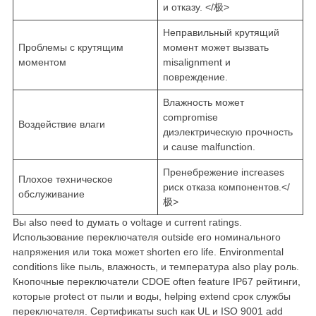
и отказу. </极>
Неправильный крутящий
Проблемы с крутящим
момент может вызвать
моментом
misalignment и
повреждение.
Влажность может
compromise
Воздействие влаги
диэлектрическую прочность
и cause malfunction.
Пренебрежение increases
Плохое техническое
риск отказа компонентов.</
обслуживание
极>
Вы also need to думать о voltage и current ratings.
Использование переключателя outside его номинального
напряжения или тока может shorten его life. Environmental
conditions like пыль, влажность, и температура also play роль.
Кнопочные переключатели CDOE often feature IP67 рейтинги,
которые protect от пыли и воды, helping extend срок службы
переключателя. Сертификаты such как UL и ISO 9001 add